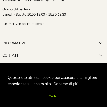
Orario d'Apertura
Lunedì - Sabato 10:00 13:00 - 15:30 19:30
lun-mer-ven apertura serale
INFORMATIVE
CONTATTI
Questo sito utilizza i cookie per assicurarti la migliore
Cerca
Chi siamo
Contatti
I NOSTRI EVENTI
Vendici le tue carte!
gtspoleto@gamestime.it
esperienza sul nostro sito.
Saperne di più
© 2026 GAMES TIME SPOLETO.
Fatto!
Powered by Shopify