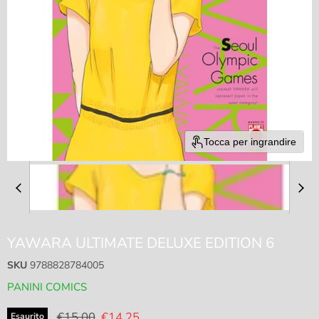
Tocca per ingrandire
YAWARA ULTIMATE DELUXE EDITION 6
SKU
9788828784005
PANINI COMICS
Prezzo originale
Prezzo attuale
€15,00
€14,25
Esaurito