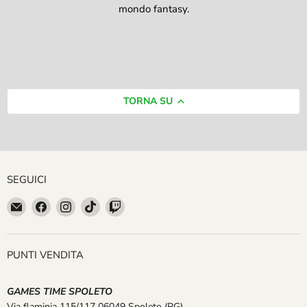
mondo fantasy.
TORNA SU
SEGUICI
Email
Trovaci
Trovaci
Trovaci
Trovaci
GAMES
su
su
su
su
TIME
Facebook
Instagram
TikTok
Twitch
SPOLETO
PUNTI VENDITA
GAMES TIME SPOLETO
Via flaminia 115/117 06049 Spoleto
(PG)