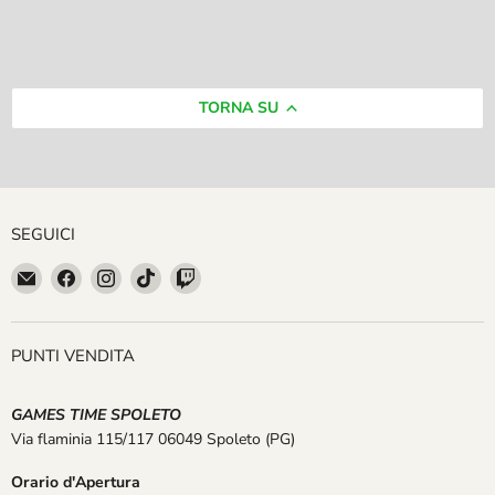
TORNA SU
SEGUICI
Email
Trovaci
Trovaci
Trovaci
Trovaci
GAMES
su
su
su
su
TIME
Facebook
Instagram
TikTok
Twitch
SPOLETO
PUNTI VENDITA
GAMES TIME SPOLETO
Via flaminia 115/117 06049 Spoleto
(PG)
Orario d'Apertura