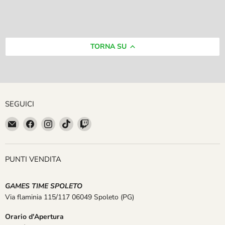
TORNA SU
SEGUICI
Email
Trovaci
Trovaci
Trovaci
Trovaci
GAMES
su
su
su
su
TIME
Facebook
Instagram
TikTok
Twitch
SPOLETO
PUNTI VENDITA
GAMES TIME SPOLETO
Via flaminia 115/117 06049 Spoleto
(PG)
Orario d'Apertura