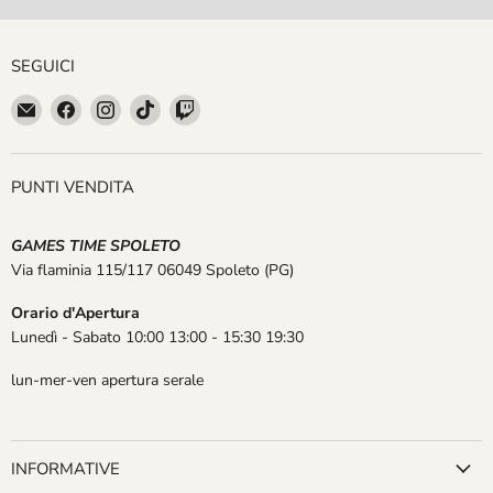
SEGUICI
Email
Trovaci
Trovaci
Trovaci
Trovaci
GAMES
su
su
su
su
TIME
Facebook
Instagram
TikTok
Twitch
SPOLETO
PUNTI VENDITA
GAMES TIME SPOLETO
Via flaminia 115/117 06049 Spoleto
(PG)
Orario d'Apertura
Lunedì - Sabato 10:00 13:00 - 15:30 19:30
lun-mer-ven apertura serale
INFORMATIVE