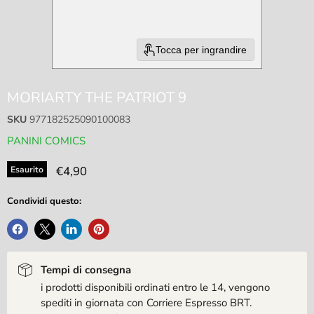
Tocca per ingrandire
MORIARTY THE PATRIOT 9
SKU
977182525090100083
PANINI COMICS
Prezzo attuale
€4,90
Esaurito
Condividi questo:
Tempi di consegna
i prodotti disponibili ordinati entro le 14, vengono
spediti in giornata con Corriere Espresso BRT.