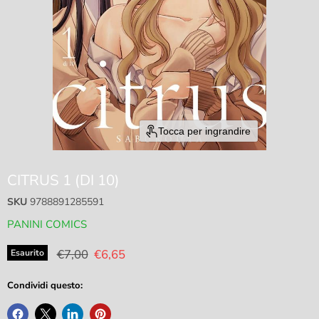
Tocca per ingrandire
CITRUS 1 (DI 10)
SKU
9788891285591
PANINI COMICS
Prezzo originale
Prezzo attuale
€7,00
€6,65
Esaurito
Condividi questo: