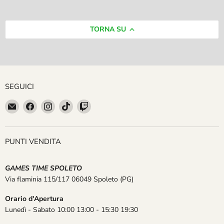
TORNA SU
SEGUICI
Email
Trovaci
Trovaci
Trovaci
Trovaci
GAMES
su
su
su
su
TIME
Facebook
Instagram
TikTok
Twitch
SPOLETO
PUNTI VENDITA
GAMES TIME SPOLETO
Via flaminia 115/117 06049 Spoleto
(PG)
Orario d'Apertura
Lunedì - Sabato 10:00 13:00 - 15:30 19:30