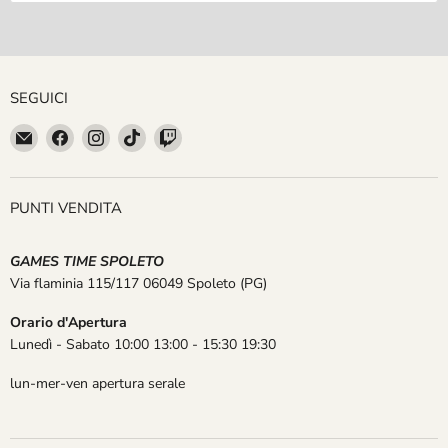
SEGUICI
Email
Trovaci
Trovaci
Trovaci
Trovaci
GAMES
su
su
su
su
TIME
Facebook
Instagram
TikTok
Twitch
SPOLETO
PUNTI VENDITA
GAMES TIME SPOLETO
Via flaminia 115/117 06049 Spoleto
(PG)
Orario d'Apertura
Lunedì - Sabato 10:00 13:00 - 15:30 19:30
lun-mer-ven apertura serale