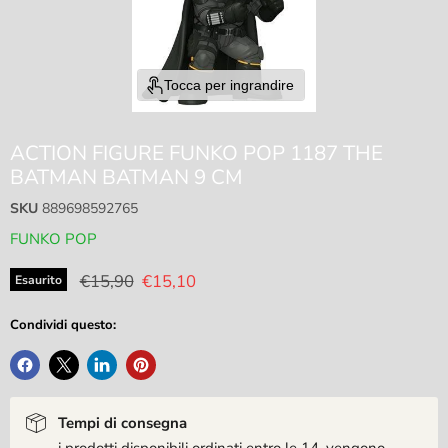
Tocca per ingrandire
ACTION FIGURE FUNKO POP 1187 THE
BATMAN BATMAN 9 CM
SKU
889698592765
FUNKO POP
Prezzo originale
Prezzo attuale
€15,90
€15,10
Esaurito
Condividi questo:
Tempi di consegna